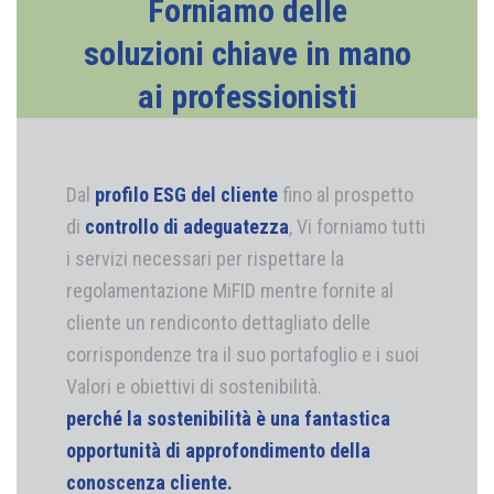
Forniamo delle
soluzioni chiave in mano
ai professionisti
Dal
profilo ESG
del cliente
fino al prospetto
di
controllo di adeguatezza
, Vi forniamo tutti
i servizi necessari per rispettare la
regolamentazione MiFID mentre fornite al
cliente un rendiconto dettagliato delle
corrispondenze tra il suo portafoglio e i suoi
Valori e obiettivi di sostenibilità.
perché la sostenibilità è una fantastica
opportunità di approfondimento della
conoscenza cliente.