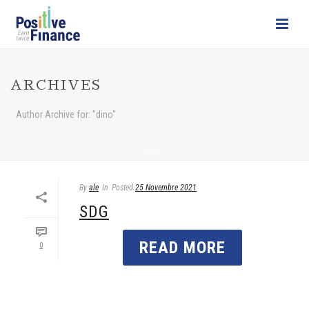
ARCHIVES
Author Archive for: "dino"
INIZIO
/
By
ale
In
Posted
25 Novembre 2021
SDG
READ MORE
0